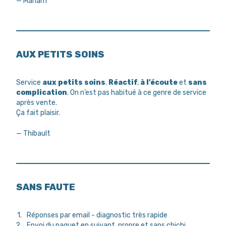
— Mariam
AUX PETITS SOINS
Service
aux petits soins
.
Réactif
,
à l’écoute
et
sans
complication
. On n’est pas habitué à ce genre de service
après vente.
Ça fait plaisir.
— Thibault
SANS FAUTE
Réponses par email - diagnostic très rapide
Envoi du paquet en suivant, propre et sans chichi