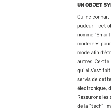
UN OBJET S
Qui ne connaît
pudeur - cet o
nomme “Smartp
modernes pour 
mode afin d’êtr
autres. Ce·tte 
qu’iel s’est fai
servis de cett
électronique, 
Rassurons les 
de la “tech” :