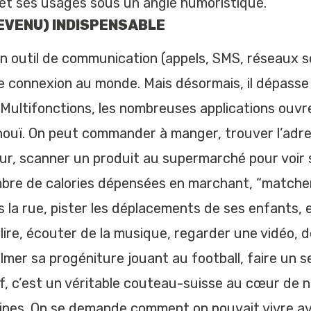
et ses usages sous un angle humoristique.
EVENU) INDISPENSABLE
un outil de communication (appels, SMS, réseaux s
de connexion au monde. Mais désormais, il dépasse
. Multifonctions, les nombreuses applications ouv
inouï. On peut commander à manger, trouver l’adr
ur, scanner un produit au supermarché pour voir 
bre de calories dépensées en marchant, “matcher
la rue, pister les déplacements de ses enfants, e
ire, écouter de la musique, regarder une vidéo, d
lmer sa progéniture jouant au football, faire un s
ef, c’est un véritable couteau-suisse au cœur de
ines. On se demande comment on pouvait vivre a