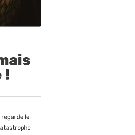
amais
 !
 regarde le
 catastrophe