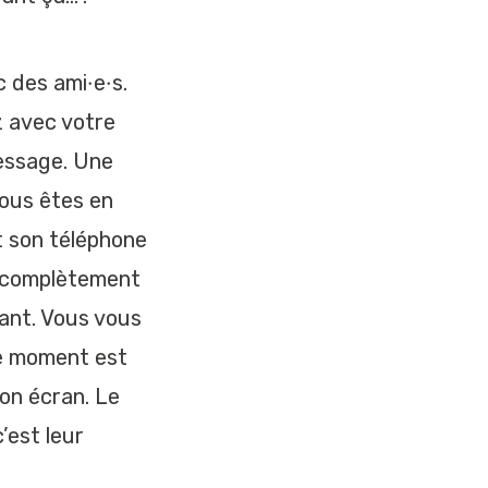
 des ami·e·s.
z avec votre
message. Une
Vous êtes en
it son téléphone
t complètement
tant. Vous vous
Ce moment est
son écran. Le
’est leur