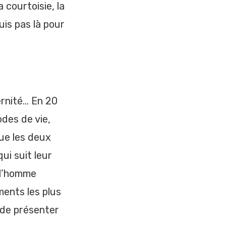
 courtoisie, la
uis pas là pour
rnité… En 20
des de vie,
ue les deux
ui suit leur
 l’homme
ents les plus
e de présenter