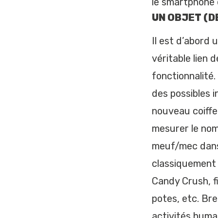
le smartphone 
UN OBJET (D
Il est d’abord 
véritable lien 
fonctionnalité
des possibles 
nouveau coiffe
mesurer le nom
meuf/mec dans 
classiquement l
Candy Crush, fi
potes, etc. Br
activités huma