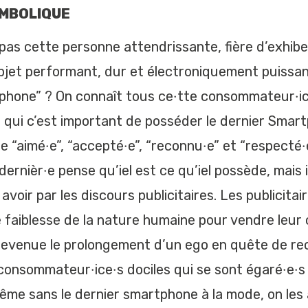
YMBOLIQUE
 pas cette personne attendrissante, fière d’exhibe
bjet performant, dur et électroniquement puissant
hone” ? On connaît tous ce·tte consommateur·i
qui c’est important de posséder le dernier Smart
e “aimé·e”, “accepté·e”, “reconnu·e” et “respecté·
dernièr·e pense qu’iel est ce qu’iel possède, mais i
t avoir par les discours publicitaires. Les publicita
e faiblesse de la nature humaine pour vendre leur
devenue le prolongement d’un ego en quête de re
consommateur·ice·s dociles qui se sont égaré·e·s 
 même sans le dernier smartphone à la mode, on le