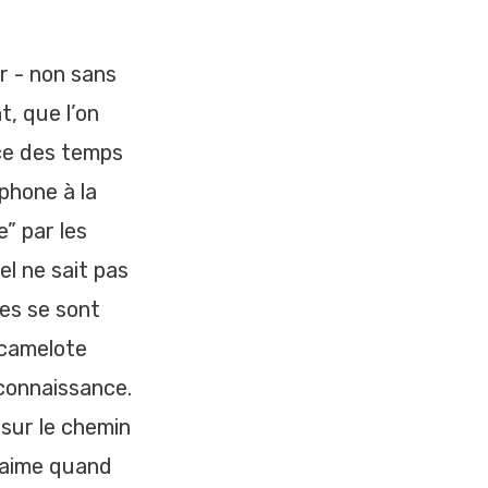
r - non sans
, que l’on
ce des temps
phone à la
e” par les
el ne sait pas
ires se sont
 camelote
connaissance.
sur le chemin
s aime quand