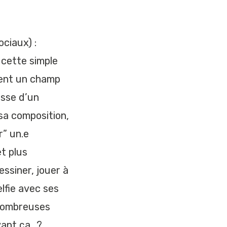
ociaux) :
 cette simple
rent un champ
esse d’un
sa composition,
” un.e
t plus
essiner, jouer à
elfie avec ses
 nombreuses
vant ça…?