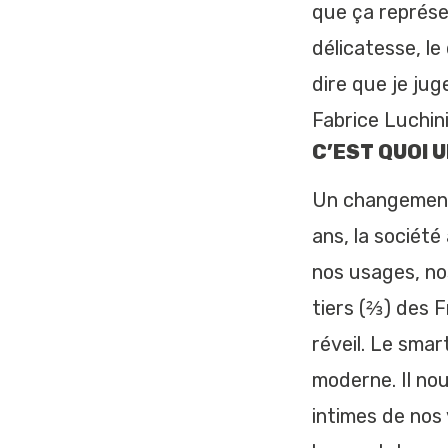
que ça représen
délicatesse, le
dire que je jug
Fabrice Luchin
C’EST QUOI 
Un changement 
ans, la sociét
nos usages, no
tiers (⅔) des F
réveil. Le sma
moderne. Il no
intimes de nos 