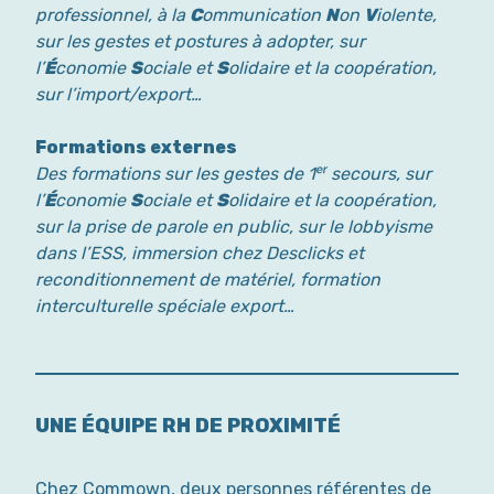
professionnel, à la
C
ommunication
N
on
V
iolente,
sur les gestes et postures à adopter, sur
l’
É
conomie
S
ociale et
S
olidaire et la coopération,
sur l’import/export…
Formations externes
Des formations sur les gestes de 1ᵉʳ secours, sur
l’
É
conomie
S
ociale et
S
olidaire et la coopération,
sur la prise de parole en public, sur le lobbyisme
dans l’ESS, immersion chez Desclicks et
reconditionnement de matériel, formation
interculturelle spéciale export…
UNE ÉQUIPE RH DE PROXIMITÉ
Chez Commown, deux personnes référentes de