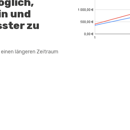
öglich,
in und
ster zu
einen längeren Zeitraum