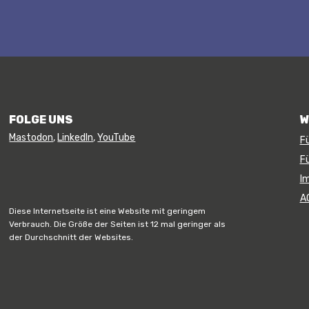
FOLGE UNS
W
Mastodon
,
LinkedIn
,
YouTube
F
F
I
A
Diese Internetseite ist eine Website mit geringem
Verbrauch. Die Größe der Seiten ist 12 mal geringer als
der Durchschnitt der Websites.